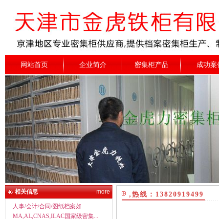
网站首页
企业简介
密集柜产品
成功案
相关信息
more
,热线：13820919499
人事/会计/合同/图纸档案如...
MA,AL,CNAS,ILAC国家级密集...